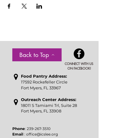
Back to Top
CONNECT WITH US
ON FACEBOOK!
Food P
antry Address:
17592 Rockefeller Circle
Fort Myers, FL 33967
Outreach Center Address:
18011 S Tamiami Trl, Suite 28
Fort Myers, FL 33908
​Phone
:
239-267-3510
Email
:
office@icslee.org